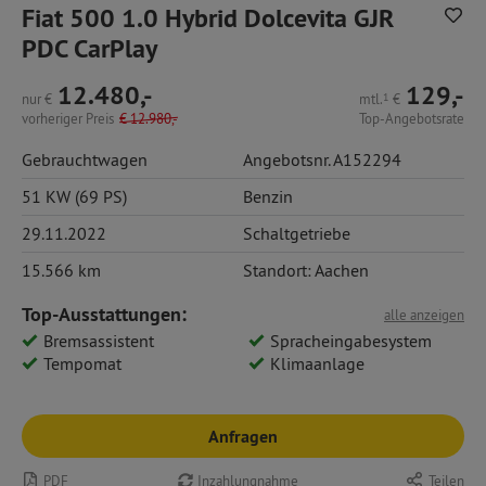
Fiat 500 1.0 Hybrid Dolcevita GJR
PDC CarPlay
12.480,-
129,-
nur
€
mtl.
1
€
vorheriger Preis
€
12.980,-
Top-Angebotsrate
Gebrauchtwagen
Angebotsnr. A152294
51 KW (69 PS)
Benzin
29.11.2022
Schaltgetriebe
15.566 km
Standort: Aachen
Top-Ausstattungen:
alle anzeigen
Bremsassistent
Spracheingabesystem
Tempomat
Klimaanlage
Anfragen
PDF
Inzahlungnahme
Teilen