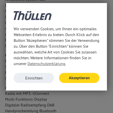
Berganfahrhilfe
ISOFIX Kindersitzbefestigung
LED-Tagfahrlicht
Lichtsensor
Außentemperatur Anzeige
Wir verwenden Cookies, um Ihnen ein optimales
Antriebsschlupfregelung ASR
Webseiten-Erlebnis zu bieten. Durch Klick auf den
Reifendruckkontrolle
Button "Akzeptieren" stimmen Sie der Verwendung
Regensensor
zu. Über den Button "Einrichten" können Sie
auswählen, welche Art von Cookies Sie zulassen
Airbags
möchten. Weitere Informationen finden Sie in
Kopfairbag vorn und hinten
unserer
Datenschutzerklärung
.
Seitenairbag vorn
Fahrer- /Beifahrerairbag
Akzeptieren
Einrichten
Knieairbag Fahrer
Audio & Kommunikation
Radio mit MP3: UConnect
Multi-Funktions-Display
Digitaler Radioempfang DAB
Handyvorbereitung Bluetooth