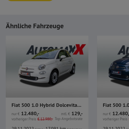
Ähnliche Fahrzeuge
Fiat 500 1.0 Hybrid Dolcevita GJR PDC CarPlay
12.480,-
129,-
12.480,
nur
€
mtl.
€
nur
€
Top-Angebotsrate
vorheriger Preis
€
12.980,-
vorheriger Preis
29.11.2022
17.091 km
29.11.2022