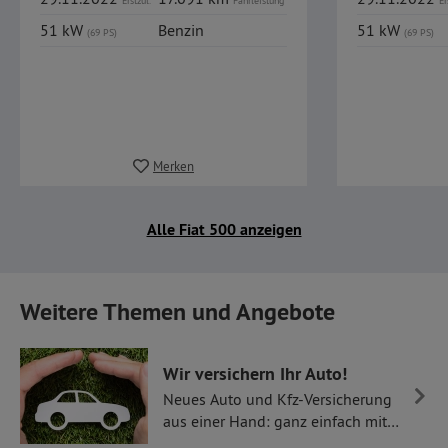
Erstzul.
Fahrleistung
Er
51 kW
Benzin
51 kW
(69 PS)
(69 PS)
Merken
Alle Fiat 500 anzeigen
Weitere Themen und Angebote
Wir versichern Ihr Auto!
Neues Auto und Kfz-Versicherung
aus einer Hand: ganz einfach mit
Thüllen Versicherungen.