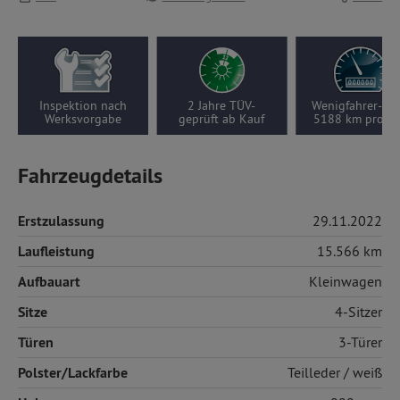
2 Jahre TÜV-
Wenigfahrer-Auto,
Nur 1
geprüft ab Kauf
5188 km pro Jahr
Vorbesitzer
Fahrzeugdetails
Erstzulassung
29.11.2022
Laufleistung
15.566 km
Aufbauart
Kleinwagen
Sitze
4-Sitzer
Türen
3-Türer
Polster/Lackfarbe
Teilleder
/ weiß