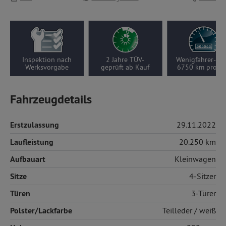
Inspektion nach
2 Jahre TÜV-
Wenigfahrer-Aut
Werksvorgabe
geprüft ab Kauf
6750 km pro Ja
Fahrzeugdetails
Erstzulassung
29.11.2022
Laufleistung
20.250 km
Aufbauart
Kleinwagen
Sitze
4-Sitzer
Türen
3-Türer
Polster/Lackfarbe
Teilleder
/ weiß