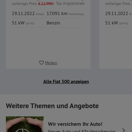
Top-Angebotsrate
vorheriger Preis
€
12.980,-
vorheriger Preis
29.11.2022
17.091 km
29.11.2022
Erstzul.
Fahrleistung
Er
51 kW
Benzin
51 kW
(69 PS)
(69 PS)
Merken
Alle Fiat 500 anzeigen
Weitere Themen und Angebote
Wir versichern Ihr Auto!
Neues Auto und Kfz-Versicherung