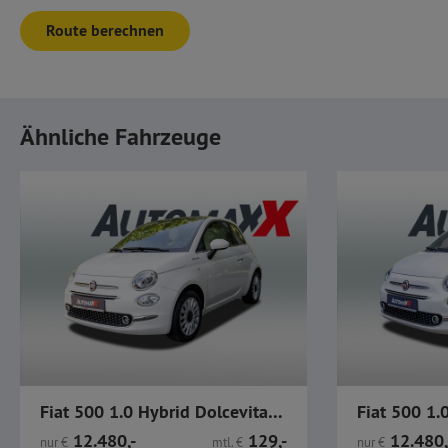
Route berechnen
Ähnliche Fahrzeuge
Fiat 500 1.0 Hybrid Dolcevita GJR PDC CarPlay
12.480,-
129,-
12.480,
nur
€
mtl.
€
nur
€