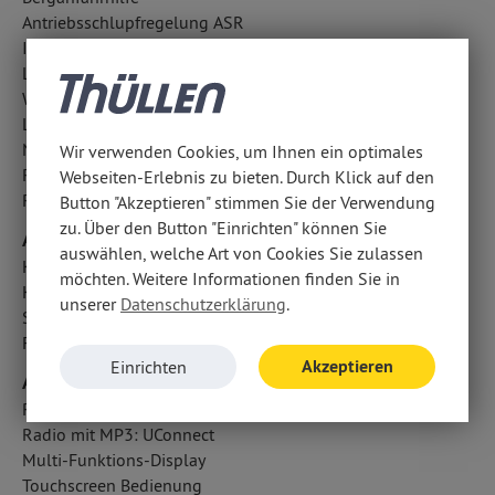
Antriebsschlupfregelung ASR
ISOFIX Kindersitzbefestigung
LED-Tagfahrlicht
Wegfahrsperre
Lichtsensor
Nebelscheinwerfer
Wir verwenden Cookies, um Ihnen ein optimales
Reifendruckkontrolle
Webseiten-Erlebnis zu bieten. Durch Klick auf den
Regensensor
Button "Akzeptieren" stimmen Sie der Verwendung
zu. Über den Button "Einrichten" können Sie
Airbags
auswählen, welche Art von Cookies Sie zulassen
Knieairbag Fahrer
möchten. Weitere Informationen finden Sie in
Kopfairbag vorn und hinten
unserer
Datenschutzerklärung
.
Seitenairbag vorn
Fahrer- /Beifahrerairbag
Akzeptieren
Einrichten
Audio & Kommunikation
Radio-Navigationssystem
Radio mit MP3: UConnect
Multi-Funktions-Display
Touchscreen Bedienung