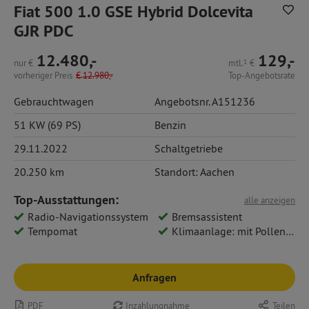
Fiat 500 1.0 GSE Hybrid Dolcevita
GJR PDC
12.480,-
129,-
nur
€
mtl.
1
€
vorheriger Preis
€
12.980,-
Top-Angebotsrate
Gebrauchtwagen
Angebotsnr. A151236
51 KW (69 PS)
Benzin
29.11.2022
Schaltgetriebe
20.250 km
Standort: Aachen
Top-Ausstattungen:
alle anzeigen
Radio-Navigationssystem
Bremsassistent
Tempomat
Klimaanlage: mit Pollenfilter
Anfragen
PDF
Inzahlungnahme
Teilen