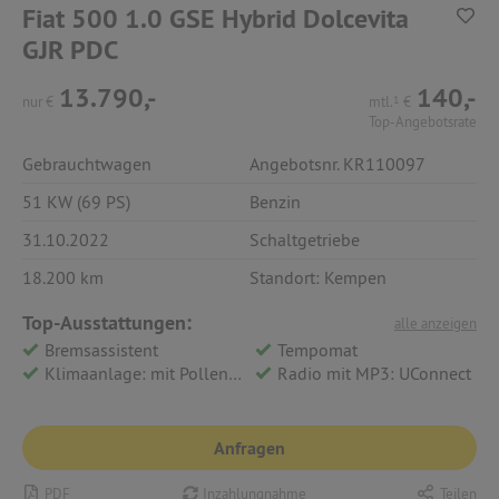
Fiat 500 1.0 GSE Hybrid Dolcevita
GJR PDC
13.790,-
140,-
nur
€
mtl.
1
€
Top-Angebotsrate
Gebrauchtwagen
Angebotsnr. KR110097
51 KW (69 PS)
Benzin
31.10.2022
Schaltgetriebe
18.200 km
Standort: Kempen
Top-Ausstattungen:
alle anzeigen
Bremsassistent
Tempomat
Klimaanlage: mit Pollenfilter
Radio mit MP3: UConnect
Anfragen
PDF
Inzahlungnahme
Teilen