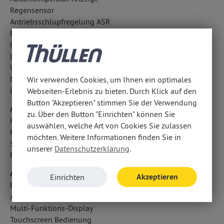
Regensensor
Antriebsschlupfregelung ASR
Berganfahrhilfe
ISOFIX Kindersitzbefestigung
LED-Tagfahrlicht
Wegfahrsperre
Nebelscheinwerfer
Wir verwenden Cookies, um Ihnen ein optimales
Lichtsensor
Webseiten-Erlebnis zu bieten. Durch Klick auf den
Button "Akzeptieren" stimmen Sie der Verwendung
Airbags
zu. Über den Button "Einrichten" können Sie
Knieairbag Fahrer
auswählen, welche Art von Cookies Sie zulassen
Kopfairbag vorn und hinten
möchten. Weitere Informationen finden Sie in
Seitenairbag vorn
unserer
Datenschutzerklärung
.
Fahrer- /Beifahrerairbag
Audio & Kommunikation
Akzeptieren
Einrichten
Radio mit MP3: UConnect
Android Auto u. Apple CarPlay
Multi-Funktions-Display
Touchscreen Bedienung