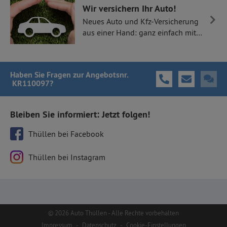
Wir versichern Ihr Auto!
Neues Auto und Kfz-Versicherung
aus einer Hand: ganz einfach mit
Thüllen Versicherungen.
Haben Sie Fragen
zur Angebotsnr.
KR110097
?
Bleiben Sie informiert: Jetzt folgen!
Thüllen bei Facebook
Thüllen bei Instagram
© 2026 Auto Thüllen - Alle Rechte vorbehalten
Impressum
-
Datenschutz
-
Cookie-Einstellungen