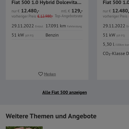
Fiat 500 1.0 Hybrid Dolcevita GJR PDC CarPlay
12.480,-
129,-
12.480,
nur
€
mtl.
€
nur
€
Top-Angebotsrate
vorheriger Preis
€
12.980,-
vorheriger Preis
29.11.2022
17.091 km
29.11.2022
Erstzul.
Fahrleistung
Er
51 kW
Benzin
51 kW
(69 PS)
(69 PS)
5,30 l
/100km ko
CO₂-Klasse D
Merken
Alle Fiat 500 anzeigen
Weitere Themen und Angebote