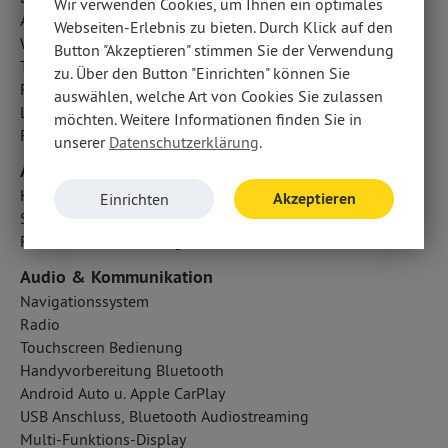
Wir verwenden Cookies, um Ihnen ein optimales
Außentemperatur Anzeige
Webseiten-Erlebnis zu bieten. Durch Klick auf den
Wegfahrsperre
Button "Akzeptieren" stimmen Sie der Verwendung
Traktionskontrolle
zu. Über den Button "Einrichten" können Sie
Fahrlichtautomatik
auswählen, welche Art von Cookies Sie zulassen
LED-Tagfahrlicht
möchten. Weitere Informationen finden Sie in
Reifendruckverlust-Warnung
unserer
Datenschutzerklärung
.
Airbags
Kopfairbag vorn und hinten
Akzeptieren
Einrichten
Seitenairbag vorn
Fahrer- /Beifahrerairbag
Audio & Kommunikation
Navigationssystem
Radio
Touchscreen Bedienung
Handyvorbereitung Bluetooth
Android Auto u. Apple CarPlay
USB Anschluss, Bluetooth Audiostreaming
Multi-Funktions-Display