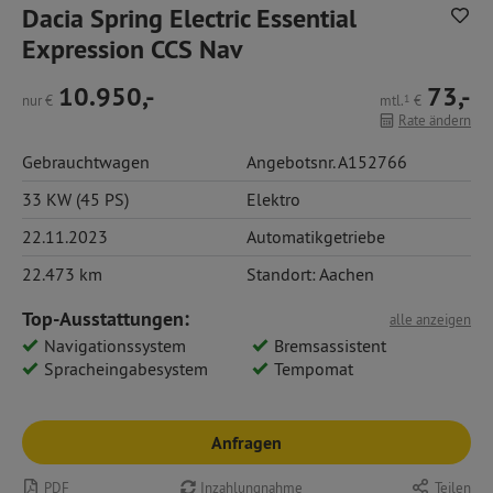
Dacia Spring Electric Essential
Expression CCS Nav
10.950,-
73,-
nur
€
mtl.
1
€
Rate ändern
Gebrauchtwagen
Angebotsnr. A152766
33 KW (45 PS)
Elektro
22.11.2023
Automatikgetriebe
22.473 km
Standort: Aachen
Top-Ausstattungen:
alle anzeigen
Navigationssystem
Bremsassistent
Spracheingabesystem
Tempomat
Anfragen
PDF
Inzahlungnahme
Teilen