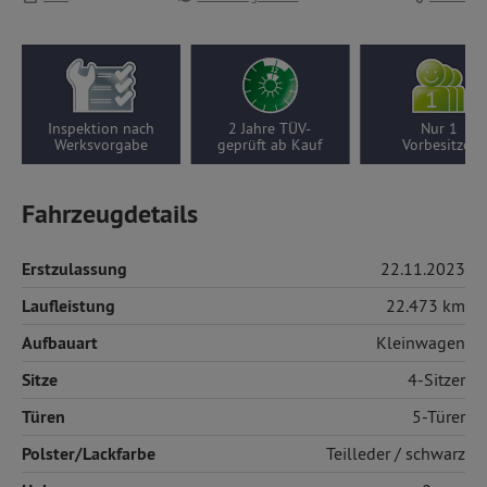
Inspektion nach
2 Jahre TÜV-
Nur 1
Werksvorgabe
geprüft ab Kauf
Vorbesitzer
Fahrzeugdetails
Erstzulassung
22.11.2023
Laufleistung
22.473 km
Aufbauart
Kleinwagen
Sitze
4-Sitzer
Türen
5-Türer
Polster/Lackfarbe
Teilleder
/ schwarz