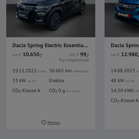
Dacia Spring Electric Essential Expression CCS GJR Nav
10.650,-
99,-
12.980,
nur
€
mtl.
€
nur
€
Top-Angebotsrate
19.12.2022
36.665 km
14.08.2023
Erstzul.
Fahrleistung
Er
33 kW
Elektro
48 kW
(45 PS)
(65 PS)
CO₂-Klasse A
CO₂ 0 g
14,50 kWh
/km komb.
/10
CO₂-Klasse A
Merken