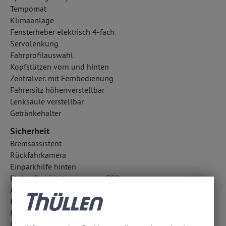
Tempomat
Klimaanlage
Fensterheber elektrisch 4-fach
Servolenkung
Fahrprofilauswahl
Kopfstützen vorn und hinten
Zentralver. mit Fernbedienung
Fahrersitz höhenverstellbar
Lenksäule verstellbar
Getränkehalter
Sicherheit
Bremsassistent
Rückfahrkamera
Einparkhilfe hinten
Elektr. Stabilitätsprogramm ESP
Antiblockiersystem ABS
ISOFIX Kindersitzbefestigung
Notbremsassistent
Lichtsensor