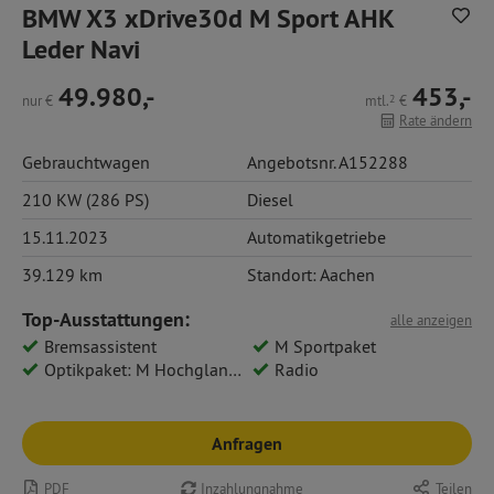
BMW X3 xDrive30d M Sport AHK
Leder Navi
49.980,-
453,-
nur
€
mtl.
2
€
Rate ändern
Gebrauchtwagen
Angebotsnr. A152288
210 KW (286 PS)
Diesel
15.11.2023
Automatikgetriebe
39.129 km
Standort: Aachen
Top-Ausstattungen:
alle anzeigen
Bremsassistent
M Sportpaket
Optikpaket: M Hochglanz Shadow Line
Radio
Anfragen
PDF
Inzahlungnahme
Teilen