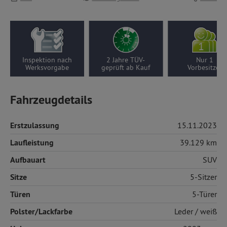
Inspektion nach
2 Jahre TÜV-
Nur 1
Werksvorgabe
geprüft ab Kauf
Vorbesitzer
Fahrzeugdetails
Erstzulassung
15.11.2023
Laufleistung
39.129 km
Aufbauart
SUV
Sitze
5-Sitzer
Türen
5-Türer
Polster/Lackfarbe
Leder
/ weiß