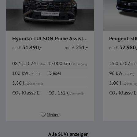
Hyundai TUCSON Prime Assist. Glasdach 4WD 1.6 Diesel
31.490,-
251,-
32.980,
nur
€
mtl.
€
nur
€
08.11.2024
17.000 km
25.03.2025
Erstzul.
Fahrleistung
Er
100 kW
Diesel
96 kW
(136 PS)
(131 PS)
5,80 l
5,00 l
/100km komb.
/100km ko
CO₂-Klasse E
CO₂ 152 g
CO₂-Klasse E
/km komb.
Merken
Alle SUVs anzeigen