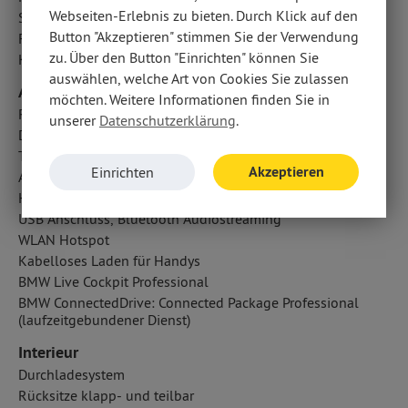
Webseiten-Erlebnis zu bieten. Durch Klick auf den
Seitenairbag vorn und hinten
Button "Akzeptieren" stimmen Sie der Verwendung
Fahrer- /Beifahrerairbag
zu. Über den Button "Einrichten" können Sie
Kopfairbag vorn und hinten
auswählen, welche Art von Cookies Sie zulassen
Audio & Kommunikation
möchten. Weitere Informationen finden Sie in
Radio
unserer
Datenschutzerklärung
.
Digitaler Radioempfang DAB
Touchscreen Bedienung
Akzeptieren
Einrichten
Android Auto u. Apple CarPlay
Handyvorbereitung Bluetooth
USB Anschluss, Bluetooth Audiostreaming
WLAN Hotspot
Kabelloses Laden für Handys
BMW Live Cockpit Professional
BMW ConnectedDrive: Connected Package Professional
(laufzeitgebundener Dienst)
Interieur
Durchladesystem
Rücksitze klapp- und teilbar