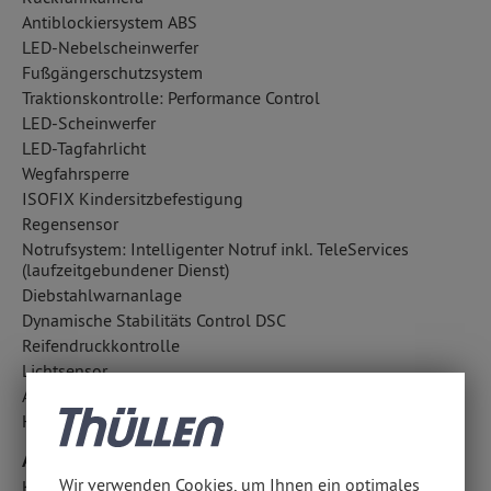
Antiblockiersystem ABS
LED-Nebelscheinwerfer
Fußgängerschutzsystem
Traktionskontrolle: Performance Control
LED-Scheinwerfer
LED-Tagfahrlicht
Wegfahrsperre
ISOFIX Kindersitzbefestigung
Regensensor
Notrufsystem: Intelligenter Notruf inkl. TeleServices
(laufzeitgebundener Dienst)
Diebstahlwarnanlage
Dynamische Stabilitäts Control DSC
Reifendruckkontrolle
Lichtsensor
Außentemperatur Anzeige
Hill Descent Control HDC
Airbags
Wir verwenden Cookies, um Ihnen ein optimales
Knieairbag Fahrer/Beifahrer