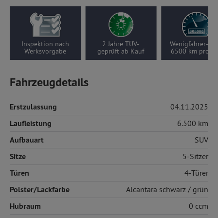
on nach
2 Jahre TÜV-
Wenigfahrer-Auto,
rgabe
geprüft ab Kauf
6500 km pro Jahr
Vor
Fahrzeugdetails
Erstzulassung
04.11.2025
Laufleistung
6.500 km
Aufbauart
SUV
Sitze
5-Sitzer
Türen
4-Türer
Polster/Lackfarbe
Alcantara
schwarz / grün
Hubraum
0 ccm