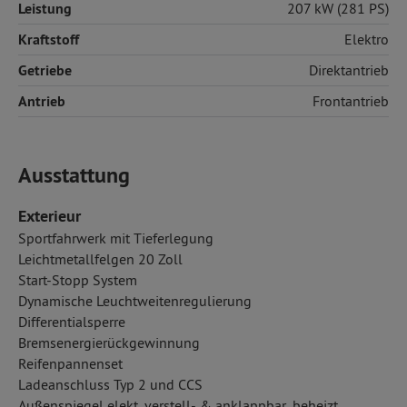
Leistung
207 kW (281 PS)
Kraftstoff
Elektro
Getriebe
Direktantrieb
Antrieb
Frontantrieb
Ausstattung
Exterieur
Sportfahrwerk mit Tieferlegung
Leichtmetallfelgen 20 Zoll
Start-Stopp System
Dynamische Leuchtweitenregulierung
Differentialsperre
Bremsenergierückgewinnung
Reifenpannenset
Ladeanschluss Typ 2 und CCS
Außenspiegel elekt. verstell- & anklappbar, beheizt