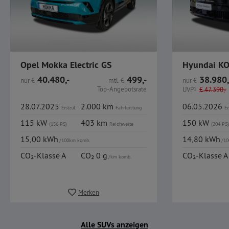
Opel Mokka Electric GS
40.480,-
499,-
38.980,
nur
€
mtl.
€
nur
€
Top-Angebotsrate
UVP
1
€
47.390,-
28.07.2025
2.000 km
06.05.2026
Erstzul.
Fahrleistung
Er
115 kW
403 km
150 kW
(156 PS)
Reichweite
(204 PS)
15,00 kWh
14,80 kWh
/100km komb.
/10
CO₂-Klasse A
CO₂ 0 g
CO₂-Klasse A
/km komb.
Merken
Alle SUVs anzeigen