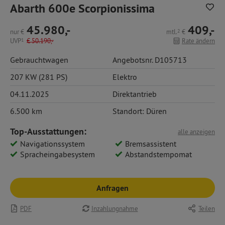
Abarth 600e Scorpionissima
45.980,-
409,-
nur
€
mtl.
2
€
UVP
1
€
50.190,-
Rate ändern
Gebrauchtwagen
Angebotsnr. D105713
207 KW (281 PS)
Elektro
04.11.2025
Direktantrieb
6.500 km
Standort: Düren
Top-Ausstattungen:
alle anzeigen
Navigationssystem
Bremsassistent
Spracheingabesystem
Abstandstempomat
Anfragen
PDF
Inzahlungnahme
Teilen