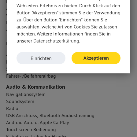
Regensensor
Webseiten-Erlebnis zu bieten. Durch Klick auf den
Außentemperatur Anzeige
Button "Akzeptieren" stimmen Sie der Verwendung
Wegfahrsperre
zu. Über den Button "Einrichten" können Sie
Fahrlichtautomatik
auswählen, welche Art von Cookies Sie zulassen
Aufmerksamkeitsassistent
möchten. Weitere Informationen finden Sie in
Traktionskontrolle
unserer
Datenschutzerklärung
.
Berganfahrassistent
Airbags
Akzeptieren
Einrichten
Kopfairbag vorn
Seitenairbag vorn
Fahrer- /Beifahrerairbag
Audio & Kommunikation
Navigationssystem
Soundsystem
Radio
USB Anschluss, Bluetooth Audiostreaming
Android Auto u. Apple CarPlay
Touchscreen Bedienung
Kabelloses Laden für Handys