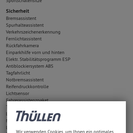
Sportschalensitze
Sicherheit
Bremsassistent
Spurhalteassistent
Verkehrszeichenerkennung
Fernlichtassistent
Rückfahrkamera
Einparkhilfe vorn und hinten
Elektr. Stabilitätsprogramm ESP
Antiblockiersystem ABS
Tagfahrlicht
Notbremsassistent
Reifendruckkontrolle
Lichtsensor
Fahrerassistenzpaket
Totwinkel-Assistent
LED-Nebelscheinwerfer
Notrufsystem
LED-Scheinwerfer
Wir verwenden Cookies, um Ihnen ein optimales