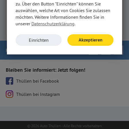
zu. Über den Button "Einrichten" können Sie
Welches Auto suchst du?
auswählen, welche Art von Cookies Sie zulassen
möchten. Weitere Informationen finden Sie in
12 Ergebnisse ansehen
unserer
Datenschutzerklärung
.
Akzeptieren
Einrichten
Haben Sie Fragen
?
Bleiben Sie informiert: Jetzt folgen!
Thüllen bei Facebook
Thüllen bei Instagram
© 2026 Auto Thüllen - Alle Rechte vorbehalten