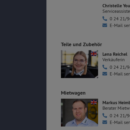
Christelle Yo
Serviceassiste
0 24 21/9
E-Mail se
Teile und Zubehör
Lena Reichel
Verkäuferin
0 24 21/9
E-Mail se
Mietwagen
Markus Heim
Berater Miet
0 24 21/9
E-Mail se