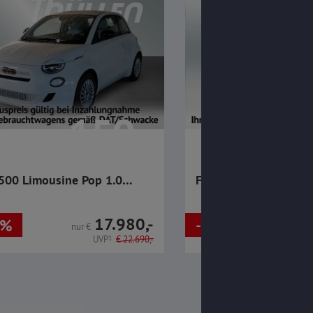
150,-
1
mtl.
€
mtl.
€
 500 Limousine Pop 1.0
Fiat 500 Torino 1.0 F
Fly MHEV
17.980,-
1%
- 9%
nur
€
nur
€
UVP
1
€
22.690,-