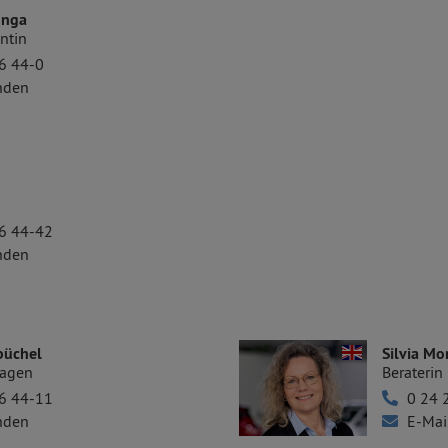
unga
ntin
6 44-0
nden
6 44-42
nden
büchel
Silvia Mo
wagen
Berateri
6 44-11
0 24 
nden
E-Mai