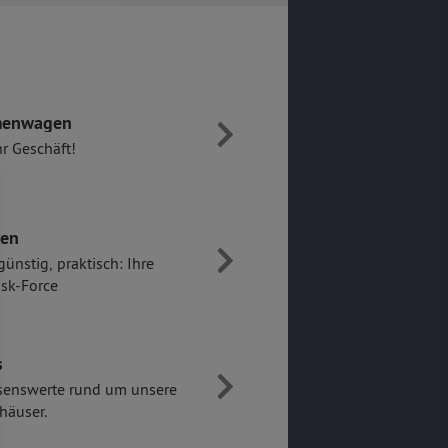
rmenwagen
hr Geschäft!
gen
günstig, praktisch: Ihre
sk-Force
s
ssenswerte rund um unsere
häuser.