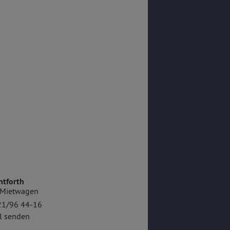
ntforth
n Mietwagen
21/96 44-16
l senden