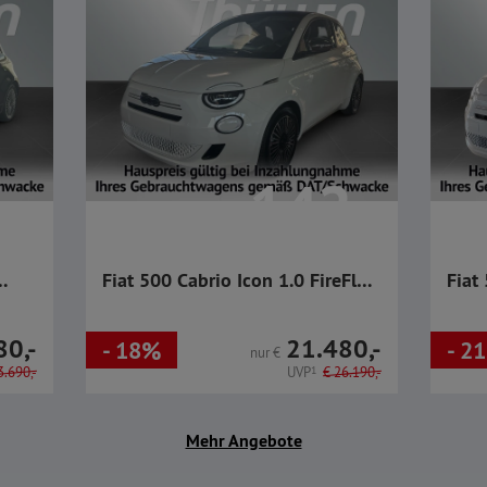
,-
142,-
mtl.
€
Fiat 500 Cabrio Icon 1.0 FireFly
Fiat
MHEV
Fire
80,-
21.480,-
- 18%
- 2
nur
€
.690,-
UVP
1
€
26.190,-
Mehr Angebote