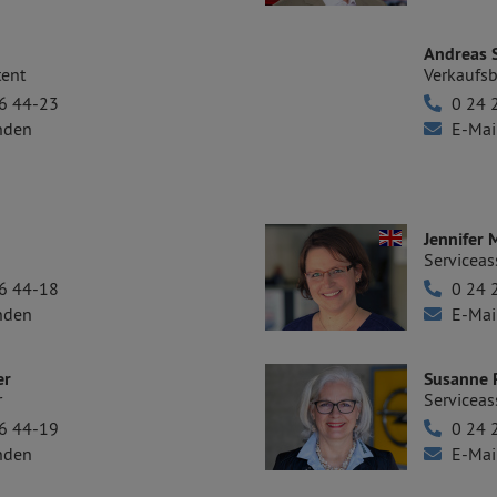
Andreas S
tent
Verkaufsb
6 44-23
0 24 
nden
E-Mai
Jennifer 
Serviceas
6 44-18
0 24 
nden
E-Mai
er
Susanne 
r
Serviceas
6 44-19
0 24 
nden
E-Mai