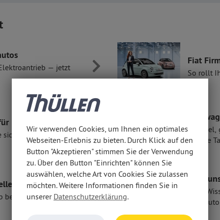
t
autos
Fiat Fi
 Elektroantrieb — jetzt
So rollt I
Mietwa
für Ihren Fiat
Wir verwenden Cookies, um Ihnen ein optimales
Flexibel, 
e sicher unterwegs.
Webseiten-Erlebnis zu bieten. Durch Klick auf den
mobile Ta
Button "Akzeptieren" stimmen Sie der Verwendung
zu. Über den Button "Einrichten" können Sie
auswählen, welche Art von Cookies Sie zulassen
Über un
ellen Jobangebote
möchten. Weitere Informationen finden Sie in
Alles Wi
b bei uns!
unserer
Datenschutzerklärung
.
acht Auto