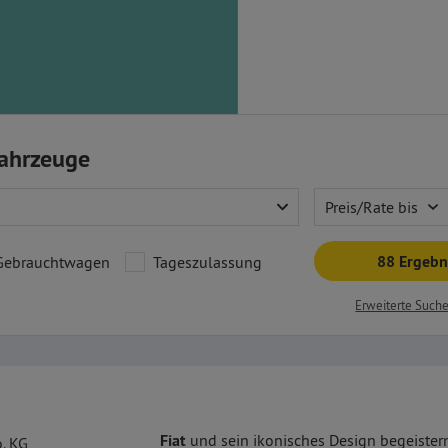
Fahrzeuge
Preis/Rate bis
88 Ergebn
Gebrauchtwagen
Tageszulassung
Erweiterte Such
Fiat
und sein ikonisches Design begeistern
. KG