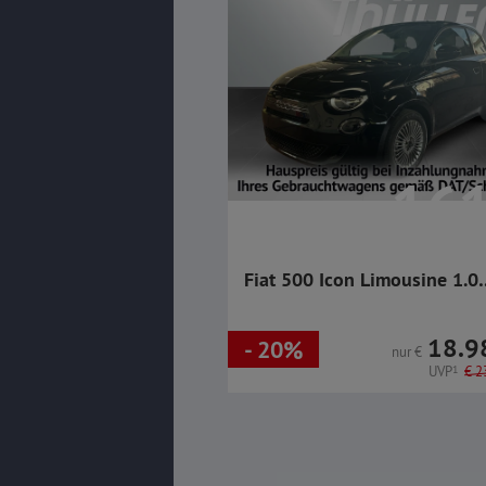
161
mtl.
€
Fiat 500 Icon Limousine 1.0
FireFly MHEV
18.9
- 20%
nur
€
UVP
1
€
23