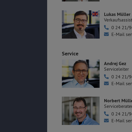
Lukas Müller
Verkaufsassis
0 24 21/9
E-Mail se
Service
Andrej Gez
Serviceleiter
0 24 21/9
E-Mail se
Norbert Müll
Serviceberate
0 24 21/9
E-Mail se