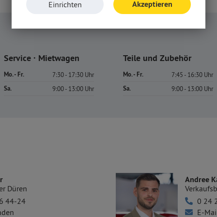
Akzeptieren
Einrichten
Service · Mietwagen
Teile und Zubehör
Mo. - Fr.
Mo. - Fr.
7:30 - 17:30 Uhr
7:45 - 16:30 Uhr
Sa.
Sa.
9:00 - 13:00 Uhr
9:00 - 13:00 Uhr
r
Andree K
er Düren
Verkaufsb
6 44-24
0 24 
nden
E-Mai