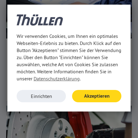
Wir verwenden Cookies, um Ihnen ein optimales
Webseiten-Erlebnis zu bieten. Durch Klick auf den
Große Inspektion
Button "Akzeptieren" stimmen Sie der Verwendung
Die Einhaltung der großen Inspektion gewährleistet
zu. Über den Button "Einrichten" können Sie
die Sicherheit, Zuverlässigkeit und den Garantieerhalt
auswählen, welche Art von Cookies Sie zulassen
Ihres Wagens. Diese Wartung wird nach Fiat-Vorgaben
möchten. Weitere Informationen finden Sie in
durchgeführt.
unserer
Datenschutzerklärung
.
Details
Akzeptieren
Einrichten