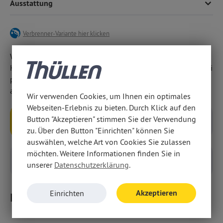
Ausstattung
Android Auto und Apple CarPlay.
Verbrenner-Variante hier klicken
Wir weisen darauf hin, dass wir den Abschluss eines
Kaufvertrages zu diesem Angebot ausschließlich vor Ort bei
persönlicher Anwesenheit in unseren Geschäftsräumen
anbieten.
Wir verwenden Cookies, um Ihnen ein optimales
Webseiten-Erlebnis zu bieten. Durch Klick auf den
Button "Akzeptieren" stimmen Sie der Verwendung
Anfragen
Rückruf
zu. Über den Button "Einrichten" können Sie
auswählen, welche Art von Cookies Sie zulassen
möchten. Weitere Informationen finden Sie in
unserer
Datenschutzerklärung
.
Probefahrt
Inzahlungnahme
Akzeptieren
Einrichten
Ihre Angebots-Vorteile