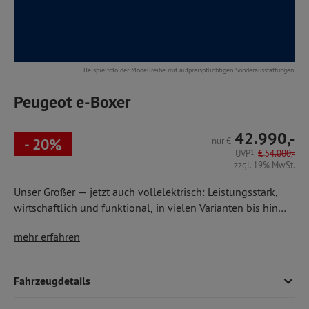
Beispielfoto der Modellreihe mit aufpreispflichtigen Sonderausstattungen.
Peugeot e-Boxer
42.990,-
- 20%
nur
€
UVP
1
€
54.000,-
zzgl. 19% MwSt.
Unser Großer — jetzt auch vollelektrisch: Leistungsstark,
wirtschaftlich und funktional, in vielen Varianten bis hin
zum Bus, mit hoher Nutzlast bis zu 1,5 t und einem riesigen
modernen Assistenzsystemen, z. B. Müdigkeitswarner
mehr erfahren
Laderaum bis 17 m³. Hier als Kastenwagen mit
und Verkehrsschilderkennung,
Klimaautomatik,
Einparkhilfe hinten,
Fahrzeugdetails
Heckflügeltüren und seitlicher Schiebetür,
elektrischen Fensterhebern,