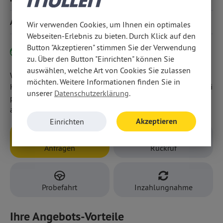
Android Auto und Apple CarPlay,
Klimaanlage
Ausstattung
Wir verwenden Cookies, um Ihnen ein optimales
Webseiten-Erlebnis zu bieten. Durch Klick auf den
Button "Akzeptieren" stimmen Sie der Verwendung
Elektro-Variante hier klicken
zu. Über den Button "Einrichten" können Sie
auswählen, welche Art von Cookies Sie zulassen
Wir weisen darauf hin, dass wir den Abschluss eines
möchten. Weitere Informationen finden Sie in
Kaufvertrages zu diesem Angebot ausschließlich vor Ort bei
unserer
Datenschutzerklärung
.
persönlicher Anwesenheit in unseren Geschäftsräumen
anbieten.
Akzeptieren
Einrichten
Anfragen
Rückruf
Probefahrt
Inzahlungnahme
Ihre Angebots-Vorteile