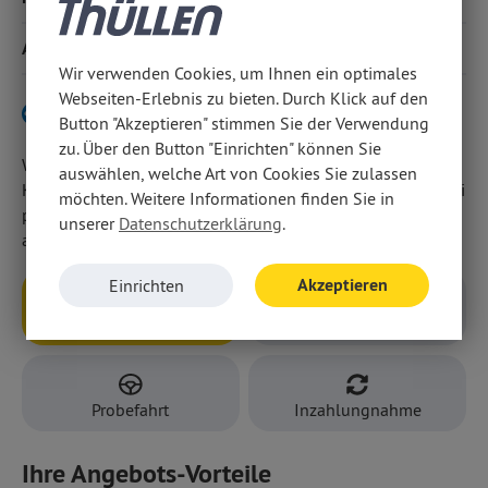
modernen Assisstenzsystemen, u. a. Spurhalteassistent,
Verkehrsschilderkennung, Müdigkeitswarner.
Ausstattung
Wir verwenden Cookies, um Ihnen ein optimales
Webseiten-Erlebnis zu bieten. Durch Klick auf den
Verbrenner-Variante hier klicken
Button "Akzeptieren" stimmen Sie der Verwendung
zu. Über den Button "Einrichten" können Sie
Wir weisen darauf hin, dass wir den Abschluss eines
auswählen, welche Art von Cookies Sie zulassen
Kaufvertrages zu diesem Angebot ausschließlich vor Ort bei
möchten. Weitere Informationen finden Sie in
persönlicher Anwesenheit in unseren Geschäftsräumen
unserer
Datenschutzerklärung
.
anbieten.
Akzeptieren
Einrichten
Anfragen
Rückruf
Probefahrt
Inzahlungnahme
Ihre Angebots-Vorteile