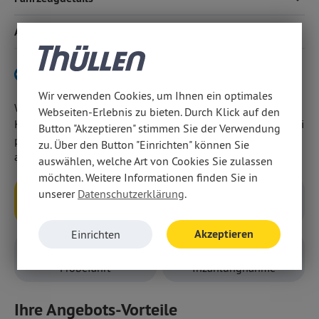
Ausstattungslinien zu haben, fragen Sie einfach nach.
moderne Assistenzsysteme, u. a. Müdigkeits- und
Frontkollisionswarner, Spurhalteassistent und
Ausstattung
Verkehrsschilderkennung.
Verbrenner-Variante hier klicken
Wir verwenden Cookies, um Ihnen ein optimales
Wir weisen darauf hin, dass wir den Abschluss eines
Webseiten-Erlebnis zu bieten. Durch Klick auf den
Kaufvertrages zu diesem Angebot ausschließlich vor Ort bei
Button "Akzeptieren" stimmen Sie der Verwendung
persönlicher Anwesenheit in unseren Geschäftsräumen
zu. Über den Button "Einrichten" können Sie
anbieten.
auswählen, welche Art von Cookies Sie zulassen
möchten. Weitere Informationen finden Sie in
unserer
Datenschutzerklärung
.
Anfragen
Rückruf
Akzeptieren
Einrichten
Probefahrt
Inzahlungnahme
Ihre Angebots-Vorteile