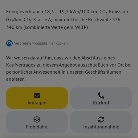
Klimaautomatik mit Standklimaanlage,
komfortabel und besonders vielseitig hat er 5 oder 7 Sitze,
beidseitigen Schiebetüren,
Energieverbrauch 18,3 – 19,2 kWh/100 km; CO
-Emission
modernste Interkonnektivität und Assistenzsysteme. Hier z.
2
Parkpilot hinten,
B. mit
0 g/km; CO
-Klasse A; max. elektrische Reichweite 326 –
...und vielem mehr.
Apple CarPlay™ und Android Auto™,
2
340 km (kombinierte Werte gem. WLTP)
modernen Assisstenzsystemen, u. a. Spurhalteassistent,
Verkehrsschilderkennung, Müdigkeitswarner.
Verbrenner-Variante hier klicken
Wir weisen darauf hin, dass wir den Abschluss eines
Kaufvertrages zu diesem Angebot ausschließlich vor Ort bei
persönlicher Anwesenheit in unseren Geschäftsräumen
anbieten.
Anfragen
Rückruf
Probefahrt
Inzahlungnahme