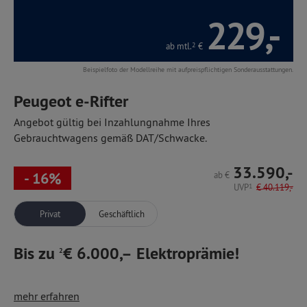
229,-
ab mtl.
2
€
Beispielfoto der Modellreihe mit aufpreispflichtigen Sonderausstattungen.
Peugeot e-Rifter
Angebot gültig bei Inzahlungnahme Ihres
Gebrauchtwagens gemäß DAT/Schwacke.
33.590,-
- 16%
ab
€
UVP
1
€
40.119,-
Privat
Geschäftlich
Bis zu
€ 6.000,– Elektroprämie!
2
Der Elektromotor macht die Fahrt im Outdoor-Van von
mehr erfahren
Peugeot zum Vergnügen. Dynamisch-elegant, robust,