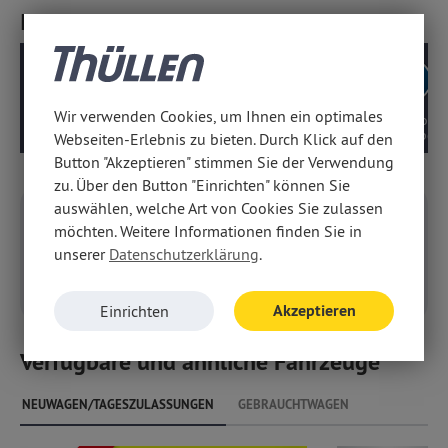
Ihre Angebots-Vorteile
Wir verwenden Cookies, um Ihnen ein optimales
Geprüfte
Deutsches Modell,
10 Jahre Motor-/
Beratungsqualität
kein EU-Import
Getriebegarantie
Webseiten-Erlebnis zu bieten. Durch Klick auf den
Button "Akzeptieren" stimmen Sie der Verwendung
zu. Über den Button "Einrichten" können Sie
auswählen, welche Art von Cookies Sie zulassen
Konfigurieren
möchten. Weitere Informationen finden Sie in
unserer
Datenschutzerklärung
.
Konfigurieren Sie Ihr
persönliches Fahrzeug
Akzeptieren
Einrichten
Verfügbare und ähnliche Fahrzeuge
NEUWAGEN/TAGESZULASSUNGEN
GEBRAUCHTWAGEN