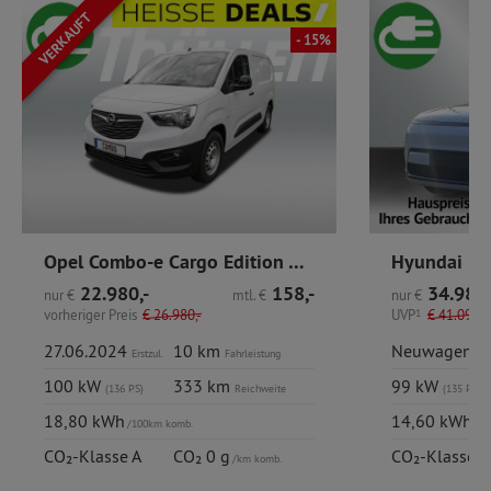
VERKAUFT
- 15%
Opel Combo-e Cargo Edition XL DAB PDC Cargo-Paket
22.980,-
158,-
34.980,
nur
€
mtl.
€
nur
€
vorheriger Preis
€
26.980,-
UVP
1
€
41.090,-
27.06.2024
10 km
Neuwagen
Erstzul.
Fahrleistung
100 kW
333 km
99 kW
(136 PS)
Reichweite
(135 PS)
18,80 kWh
14,60 kWh
/100km komb.
/10
CO₂-Klasse A
CO₂ 0 g
CO₂-Klasse A
/km komb.