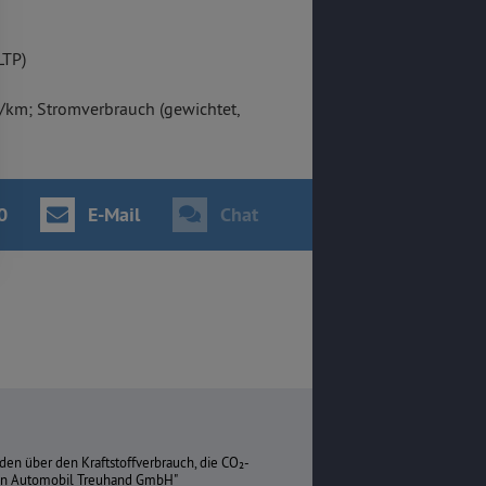
LTP)
/km; Stromverbrauch (gewichtet,
0
E-Mail
Chat
den über den Kraftstoffverbrauch, die CO₂-
hen Automobil Treuhand GmbH"