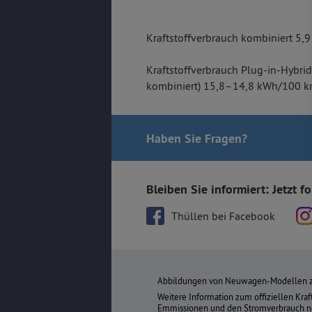
Kraftstoffverbrauch kombiniert 5
Kraftstoffverbrauch Plug-in-Hybri
kombiniert) 15,8–14,8 kWh/100 km
Haben Sie Fragen
?
Bleiben Sie informiert: Jetzt f
Thüllen bei Facebook
Abbildungen von Neuwagen-Modellen ze
Weitere Information zum offiziellen Kra
Emmissionen und den Stromverbrauch ne