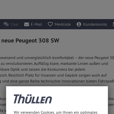
Chat
E-Mail
Merkliste
Kundenkonto
er neue Peugeot 308 SW
nftsweisend und unvergleichlich komfortabel – der neue Peugeot 3
u revolutionieren. Auffällig klare, markante Linien außen und
lbare Optik und lassen die Konkurrenz bei jedem
ich. Reichlich Platz für Insassen und Gepäck sorgen auch auf
g und eine ganze Reihe technischer Innovationen bieten Fahrspaß
Ausnahme-Kombi bei uns, dann startet der offizielle Verkauf. Sch
unserem Thüllen-Autohaus in Aachen. Besuchen Sie uns und lassen 
 da und erklären Ihnen kompetent alle Einzelheiten.
Wir verwenden Cookies, um Ihnen ein optimales