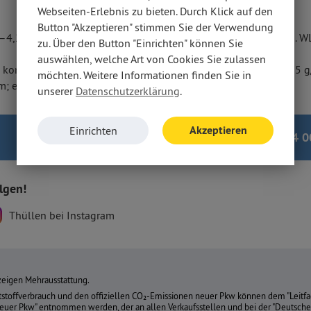
Webseiten-Erlebnis zu bieten. Durch Klick auf den
Button "Akzeptieren" stimmen Sie der Verwendung
,9–4,2 l/100 km; CO₂-Emission kombiniert 134–115 g/km (gem. W
zu. Über den Button "Einrichten" können Sie
auswählen, welche Art von Cookies Sie zulassen
d kombiniert 1,2–1,1 l/100 km; CO₂-Emission kombiniert 27–25 g
möchten. Weitere Informationen finden Sie in
; elektrische Reichweite kombiniert: 62–68 km (gem. WLTP)
unserer
Datenschutzerklärung
.
Akzeptieren
Einrichten
0241 9 44 0
olgen!
Thüllen bei Instagram
igen Mehrausstattung.
ftstoffverbrauch und den offiziellen CO₂-Emissionen neuer Pkw können dem "Leitfa
uer Pkw" entnommen werden, der an allen Verkaufsstellen und bei der "Deutsc