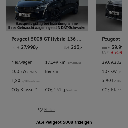
Peugeot 5008 GT Hybrid 136 e-DSC6 / 360 Kamera / AHK / SHZ
27.990,-
213,-
39.990,
nur
€
mtl.
€
nur
€
UVP
1
€
50.780,-
Neuwagen
17.149 km
29.09.2025
Fahrleistung
Er
100 kW
Benzin
107 kW
(136 PS)
(145 PS)
5,80 l
5,90 l
/100km komb.
/100km ko
CO₂-Klasse D
CO₂ 131 g
CO₂-Klasse D
/km komb.
Merken
Alle Peugeot 5008 anzeigen