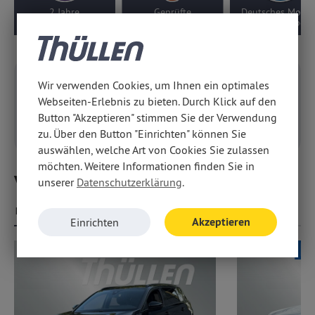
Geprüfte
Deutsches Modell,
10 Jahre Motor-/
eratungsqualität
kein EU-Import
Getriebegarantie
Wir verwenden Cookies, um Ihnen ein optimales
Konfigurieren
Webseiten-Erlebnis zu bieten. Durch Klick auf den
Konfigurieren Sie Ihr
Button "Akzeptieren" stimmen Sie der Verwendung
persönliches Fahrzeug
zu. Über den Button "Einrichten" können Sie
auswählen, welche Art von Cookies Sie zulassen
möchten. Weitere Informationen finden Sie in
Verfügbare Peugeot 5008
unserer
Datenschutzerklärung
.
NEUWAGEN/TAGESZULASSUNGEN
GEBRAUCHTWAGEN
Akzeptieren
Einrichten