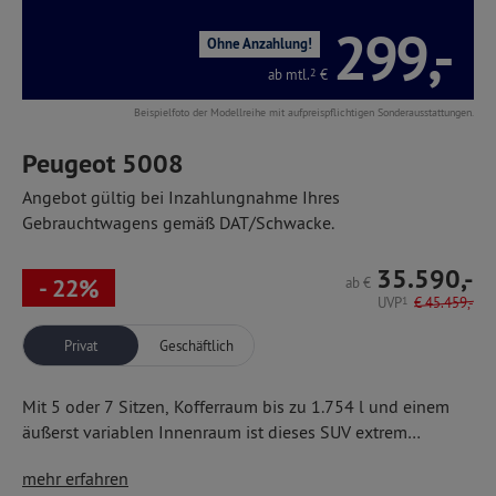
299,-
Ohne Anzahlung!
ab mtl.
2
€
Beispielfoto der Modellreihe mit aufpreispflichtigen Sonderausstattungen.
Peugeot 5008
Angebot gültig bei Inzahlungnahme Ihres
Gebrauchtwagens gemäß DAT/Schwacke.
35.590,-
- 22%
ab
€
UVP
1
€
45.459,-
Privat
Geschäftlich
Mit 5 oder 7 Sitzen, Kofferraum bis zu 1.754 l und einem
äußerst variablen Innenraum ist dieses SUV extrem
vielseitig. Wie in diesem Angebot serienmäßig u. a. mit
17''-Alufelgen,
mehr erfahren
Eco-LED-Scheinwerfern,