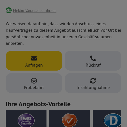
digitalem Cockpit mit Apple CarPlay™ und Android
Fragen Sie uns nach den weiteren Ausstattungs- und
Elektro-Variante hier klicken
Auto™ und
Designlinien für den Peugeot 5008!
2-Zonen-Klimaautomatik.
Wir weisen darauf hin, dass wir den Abschluss eines
Kaufvertrages zu diesem Angebot ausschließlich vor Ort bei
persönlicher Anwesenheit in unseren Geschäftsräumen
anbieten.
Anfragen
Rückruf
Probefahrt
Inzahlungnahme
Ihre Angebots-Vorteile