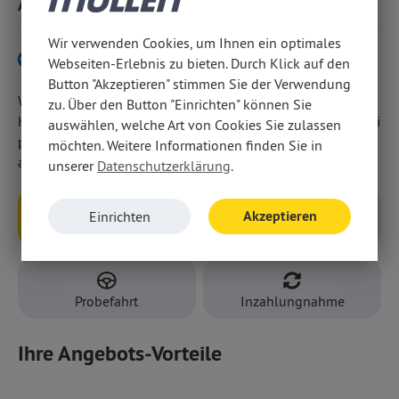
Ausstattung
Wir verwenden Cookies, um Ihnen ein optimales
Verbrenner-Variante hier klicken
Webseiten-Erlebnis zu bieten. Durch Klick auf den
Button "Akzeptieren" stimmen Sie der Verwendung
Wir weisen darauf hin, dass wir den Abschluss eines
zu. Über den Button "Einrichten" können Sie
Kaufvertrages zu diesem Angebot ausschließlich vor Ort bei
auswählen, welche Art von Cookies Sie zulassen
persönlicher Anwesenheit in unseren Geschäftsräumen
möchten. Weitere Informationen finden Sie in
anbieten.
unserer
Datenschutzerklärung
.
Akzeptieren
Einrichten
Anfragen
Rückruf
Probefahrt
Inzahlungnahme
Ihre Angebots-Vorteile