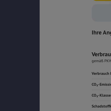
Ihre An
Verbrau
gemäß PK
Verbrauch
CO₂-Emissi
CO₂-Klasse
Schadstoff