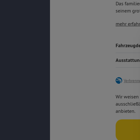
Das familie
seinem gro
Frontera fü
10''-Far
mehr erfah
Alltagstaug
Auto™,
Fahrvergnüg
digital
modernst
Fahrzeugde
Verkehrs
Einparkh
Ausstattu
LED-Sch
Verbrenne
Wir weisen 
ausschließl
anbieten.