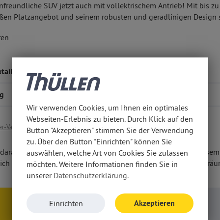
nfreundliche SUV jetzt auch mit vollektrischem Antrieb! Mit bis zu
ßen Platzangebot und seinem robusten und geradlinigen Design s
r die Konzentration aufs Wesentliche: die ideale Verbindung zwis
b-Fahrerinfodisplay, Smartphone-Integration mit Apple CarPlay™ 
ren
lichkeit, modernster Antriebs- und Fahrzeugtechnik, Wirtschaftlic
en. Serienmäßig u. a. mit
em Radioempfang DAB+,
en Sicherheits-Assistenzsystemen, z. B. Frontkollisionswarner,
tails
schilderkennung, intelligenter Geschwindigkeitsregler u. v. m.,
ilfe hinten und
ng
einwerfern.
Wir verwenden Cookies, um Ihnen ein optimales
Webseiten-Erlebnis zu bieten. Durch Klick auf den
r-Variante hier klicken
Button "Akzeptieren" stimmen Sie der Verwendung
zu. Über den Button "Einrichten" können Sie
darauf hin, dass wir den Abschluss eines Kaufvertrages zu diese
auswählen, welche Art von Cookies Sie zulassen
ich vor Ort bei persönlicher Anwesenheit in unseren Geschäftsrä
möchten. Weitere Informationen finden Sie in
unserer
Datenschutzerklärung
.
Akzeptieren
Einrichten
Anfragen
Rückruf