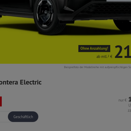
21
Ohne Anzahlung!
ab mtl.
2
€
Beispielfoto der Modellreihe mit aufpreispflichtigen S
ontera Electric
nur
€
U
z
Geschäftlich