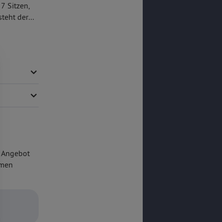
 7 Sitzen,
teht der
chen
und Android
hkeit und
m Angebot
umen