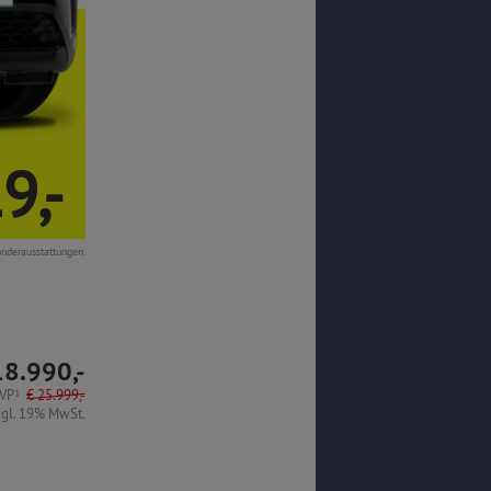
9,-
onderausstattungen.
18.990,-
VP
1
€
25.999,-
zgl. 19% MwSt.