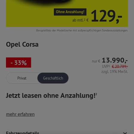
129,-
Ohne Anzahlung!
ab mtl.
2
€
Beispielfoto der Modellreihe mit aufpreispflichtigen Sonderausstattungen.
Opel Corsa
13.990,-
- 33%
nur
€
UVP
1
€
20.789,-
zzgl. 19% MwSt.
Privat
Geschäftlich
Jetzt leasen ohne Anzahlung!
2
Unser Opel-Bestseller: Der Corsa – mit 5 Türen und einem
mehr erfahren
überraschend großzügigen Raumangebot für einen
Verkehrsschilderkennung,
Kleinwagen! Die Modellreihe bietet Verbrennungs- und
Frontkollisionswarner,
Elektromotoren und vielfältige Aussstattungsvarianten,
Fahrzeugdetails
Radio/Bluetooth,