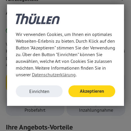
Ausstattungsvarianten, als Plug-in-Hybrid und extra-
Farbtouchscreen
Klimaautomatik
geräumig auch als SportsTourer.
Ausstattung
LED-Scheinwerfern
elektrischer Parkbremse u. v. m.
Elektro-Variante hier klicken
Wir verwenden Cookies, um Ihnen ein optimales
Webseiten-Erlebnis zu bieten. Durch Klick auf den
Wir weisen darauf hin, dass wir den Abschluss eines
Button "Akzeptieren" stimmen Sie der Verwendung
Kaufvertrages zu diesem Angebot ausschließlich vor Ort bei
zu. Über den Button "Einrichten" können Sie
persönlicher Anwesenheit in unseren Geschäftsräumen
auswählen, welche Art von Cookies Sie zulassen
anbieten.
möchten. Weitere Informationen finden Sie in
unserer
Datenschutzerklärung
.
Anfragen
Rückruf
Akzeptieren
Einrichten
Probefahrt
Inzahlungnahme
Ihre Angebots-Vorteile