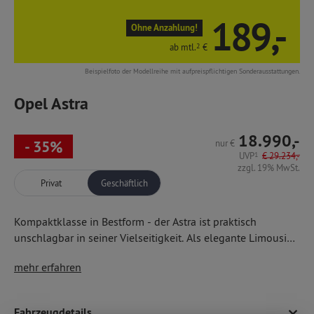
189,-
Ohne Anzahlung!
ab mtl.
2
€
Beispielfoto der Modellreihe mit aufpreispflichtigen Sonderausstattungen.
Opel Astra
18.990,-
- 35%
nur
€
UVP
1
€
29.234,-
zzgl. 19% MwSt.
Privat
Geschäftlich
Kompaktklasse in Bestform - der Astra ist praktisch
unschlagbar in seiner Vielseitigkeit. Als elegante Limousine
oder wie hier als praktischer 5-Türer, z. B. mit
hochmodernen Assistenzsystemen wie Kollisionswarner,
mehr erfahren
Fußgänger-/ Verkehrszeichen-/ Müdigkeitserkennung,
autom. Gefahrenbremsung
Den Opel Astra gibt es in vielen attraktiven
Multimedia-Infotainment mit 10''-Infodisplay und -
Fahrzeugdetails