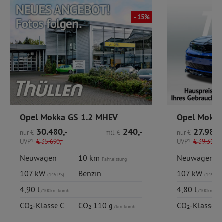
- 15%
Opel Mokka GS 1.2 MHEV
30.480,-
240,-
27.980,
nur
€
mtl.
€
nur
€
UVP
1
€
35.690,-
UVP
1
€
39.314,-
Neuwagen
10 km
Neuwagen
Fahrleistung
107 kW
Benzin
107 kW
(145 PS)
(145 PS)
4,90 l
4,80 l
/100km komb.
/100km ko
CO₂-Klasse C
CO₂ 110 g
CO₂-Klasse C
/km komb.