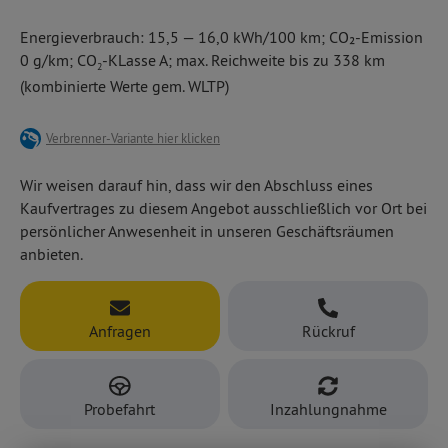
modernen Assistenzsystemen, z. B. Spurhalteassistent,
Stadtauto – und dabei total alltagstauglich! Attraktive
Klimaautomatik,
Energieverbrauch: 15,5 — 16,0 kWh/100 km; CO₂-Emission
Ausstattungslinien überzeugen mit komfortablen Extras, so
digitales Radio DAT+ mit Bluetooth/USB,
0 g/km; CO
-KLasse A; max. Reichweite bis zu 338 km
z. B. hier mit
LED-Scheinwerfern,
2
(kombinierte Werte gem. WLTP)
Mode-2-Ladekabel u. v. m.
Verbrenner-Variante hier klicken
Wir weisen darauf hin, dass wir den Abschluss eines
Kaufvertrages zu diesem Angebot ausschließlich vor Ort bei
persönlicher Anwesenheit in unseren Geschäftsräumen
anbieten.
Anfragen
Rückruf
Probefahrt
Inzahlungnahme