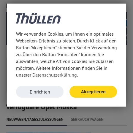
Ihre Angebots-Vorteile
Wir verwenden Cookies, um Ihnen ein optimales
ahre
Geprüfte
Deutsches Modell,
10 Jah
arantie
Beratungsqualität
kein EU-Import
Getrie
Webseiten-Erlebnis zu bieten. Durch Klick auf den
Button "Akzeptieren" stimmen Sie der Verwendung
zu. Über den Button "Einrichten" können Sie
auswählen, welche Art von Cookies Sie zulassen
Konfigurieren
möchten. Weitere Informationen finden Sie in
unserer
Datenschutzerklärung
.
Konfigurieren Sie Ihr
persönliches Fahrzeug
Akzeptieren
Einrichten
Verfügbare Opel Mokka
NEUWAGEN/TAGESZULASSUNGEN
GEBRAUCHTWAGEN