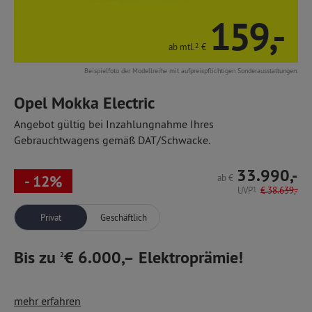
159,-
ab mtl.
2
€
Beispielfoto der Modellreihe mit aufpreispflichtigen Sonderausstattungen.
Opel Mokka Electric
Angebot gültig bei Inzahlungnahme Ihres
Gebrauchtwagens gemäß DAT/Schwacke.
33.990,-
- 12%
ab
€
UVP
1
€
38.639,-
Privat
Geschäftlich
Bis zu
€ 6.000,– Elektroprämie!
2
Der Mokka Electric mit Elektromotor ist die ideale
mehr erfahren
Kombination aus sportlichem SUV und effizientem