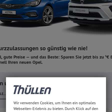
urzzulassungen so günstig wie nie!
l, gute Preise — und das Beste: Sparen Sie jetzt bis zu
€ 
b
nell Ihren neuen Opel.
en und Jahreswagen
E...
Wir verwenden Cookies, um Ihnen ein optimales
Webseiten-Erlebnis zu bieten. Durch Klick auf den