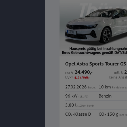
24.490,-
2
nur
€
mtl.
€
Keine Anza
UVP
1
€
38.958,-
27.02.2026
10 km
Erstzul.
Fahrleistung
96 kW
Benzin
(131 PS)
5,80 l
/100km komb.
CO₂-Klasse D
CO₂ 130 g
/km k