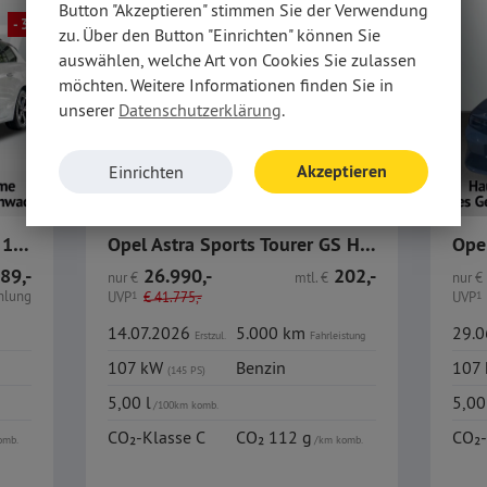
Button "Akzeptieren" stimmen Sie der Verwendung
- 37%
- 35%
zu. Über den Button "Einrichten" können Sie
auswählen, welche Art von Cookies Sie zulassen
möchten. Weitere Informationen finden Sie in
unserer
Datenschutzerklärung
.
Akzeptieren
Einrichten
Opel Astra Sports Tourer GS 1.2 Turbo, Allwetterreifen
Opel Astra Sports Tourer GS Hybrid 145 / R-Kamera / AHK
89,-
26.990,-
202,-
nur
€
mtl.
€
nur
€
hlung
UVP
1
€
41.775,-
UVP
1
14.07.2026
5.000 km
29.
Erstzul.
Fahrleistung
107 kW
Benzin
107
(145 PS)
5,00 l
5,00
/100km komb.
CO₂-Klasse C
CO₂ 112 g
CO₂-
omb.
/km komb.