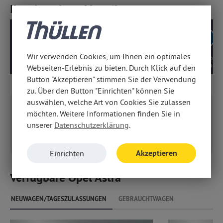
Ihre Angebots-Vorteile
Wir verwenden Cookies, um Ihnen ein optimales
Geprüfte
Deutsches Modell,
10 Jahre Motor-/
Beratungsqualität
kein EU-Import
Getriebegarantie
Webseiten-Erlebnis zu bieten. Durch Klick auf den
Button "Akzeptieren" stimmen Sie der Verwendung
zu. Über den Button "Einrichten" können Sie
auswählen, welche Art von Cookies Sie zulassen
Konfigurieren
möchten. Weitere Informationen finden Sie in
unserer
Datenschutzerklärung
.
Konfigurieren Sie Ihr
persönliches Fahrzeug
Akzeptieren
Einrichten
Verfügbare Opel Astra
NEUWAGEN/TAGESZULASSUNGEN
GEBRAUCHTWAGEN