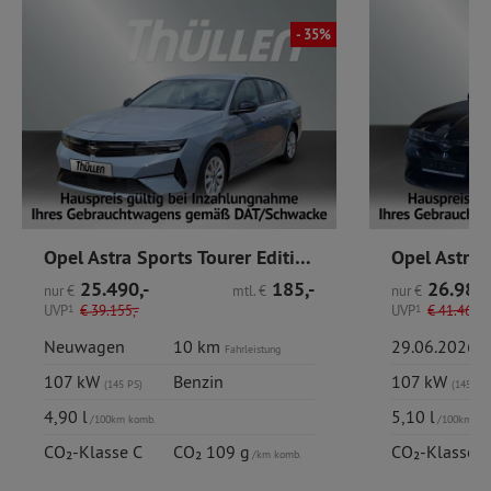
- 35%
Opel Astra Sports Tourer Edition Hybrid 145 / AHK / SHZ
25.490,-
185,-
26.980,
nur
€
mtl.
€
nur
€
UVP
1
€
39.155,-
UVP
1
€
41.460,-
Neuwagen
10 km
29.06.2026
Fahrleistung
Er
107 kW
Benzin
107 kW
(145 PS)
(145 PS)
4,90 l
5,10 l
/100km komb.
/100km ko
CO₂-Klasse C
CO₂ 109 g
CO₂-Klasse C
/km komb.