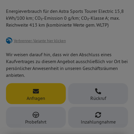
hochmodernen Assistenzsystemen wie Kollisionswarner,
Bestform und in vielseitigen Ausstattungsvarianten, hier z.
Fußgänger-/ Verkehrszeichen-/ Müdigkeitserkennung,
Energieverbrauch für den Astra Sports Tourer Electric 15,8
B. mit
autom. Gefahrenbremsung
kWh/100 km; CO₂-Emission 0 g/km; CO₂-Klasse A; max.
Den Opel Astra Electric gibt es auch als praktischen 5-Türer
Multimedia-Infotainment mit 10''-Infodisplay und -
Reichweite 413 km (kombinierte Werte gem. WLTP)
und als elegante Limousine.
Farbtouchscreen
Klimaautomatik
LED-Scheinwerfern
Verbrenner-Variante hier klicken
elektrischer Parkbremse u. v. m.
Wir weisen darauf hin, dass wir den Abschluss eines
Kaufvertrages zu diesem Angebot ausschließlich vor Ort bei
persönlicher Anwesenheit in unseren Geschäftsräumen
anbieten.
Anfragen
Rückruf
Probefahrt
Inzahlungnahme