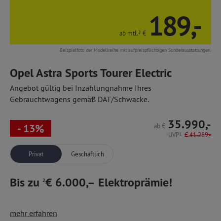
189,-
ab mtl.
2
€
Beispielfoto der Modellreihe mit aufpreispflichtigen Sonderausstattungen.
Opel Astra Sports Tourer Electric
Angebot gültig bei Inzahlungnahme Ihres
Gebrauchtwagens gemäß DAT/Schwacke.
35.990,-
- 13%
ab
€
UVP
1
€
41.289,-
Privat
Geschäftlich
Bis zu
€ 6.000,– Elektroprämie!
2
Der neue vollelektrisch angetriebene Astra Sports Tourer,
mehr erfahren
unser "Großer" in der Kompaktklasse: Reichlich Laderaum in