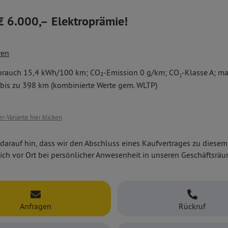
€ 6.000,– Elektroprämie!
llelektrisch angetriebene Astra Electric — das ist Kompaktklasse 
ren
tisch unschlagbar in seiner Vielseitigkeit, als elegante Limousine o
ernen Assistenzsystemen wie Kollisionswarner, Fußgänger-/
her 5-Türer, z. B. mit
brauch 15,4 kWh/100 km; CO₂-Emission 0 g/km; CO
-Klasse A; ma
szeichen-/ Müdigkeitserkennung, autom. Gefahrenbremsung
2
ia-Infotainment mit 10''-Infodisplay und -Farbtouchscreen
 bis zu 398 km (kombinierte Werte gem. WLTP)
tra gibt es in vielen attraktiven Ausstattungsvarianten und extr
tomatik
ortsTourer.
einwerfern
cher Parkbremse u. v. m.
r-Variante hier klicken
darauf hin, dass wir den Abschluss eines Kaufvertrages zu diese
ich vor Ort bei persönlicher Anwesenheit in unseren Geschäftsrä
Anfragen
Rückruf