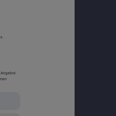
in Bestform!
der wie hier
x.
a-geräumig
m Angebot
umen