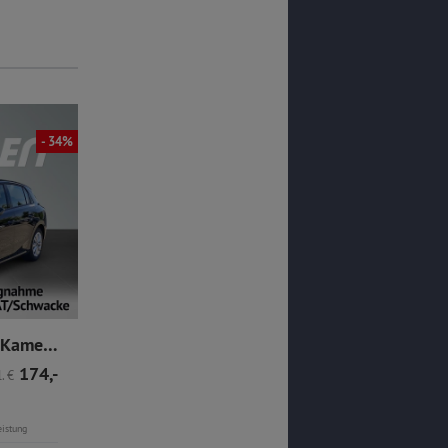
- 34%
- 35%
Opel Astra 1.2 Edition R.Kamera Allwetter Sitzheizung
Opel Astra 1.2 GS R.Kamera Totwinkel CarPlay Allwetter
174,-
24.980,-
180,-
.
€
nur
€
mtl.
€
UVP
1
€
38.410,-
29.06.2026
10 km
eistung
Erstzul.
Fahrleistung