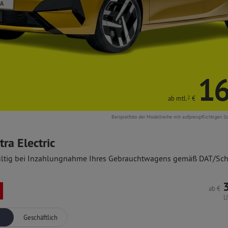
16
ab mtl.
2
€
Beispielfoto der Modellreihe mit aufpreispflichtigen S
tra Electric
ltig bei Inzahlungnahme Ihres Gebrauchtwagens gemäß DAT/Sc
ab
€
U
Geschäftlich