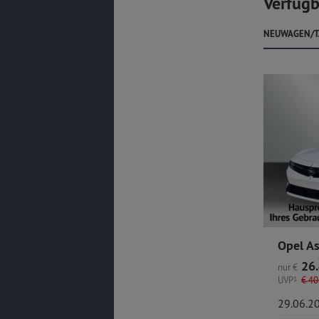
Verfügb
NEUWAGEN/T
26.
nur
€
UVP
1
€
40.
29.06.2