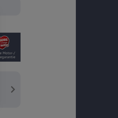
e Thüllen-
rantie