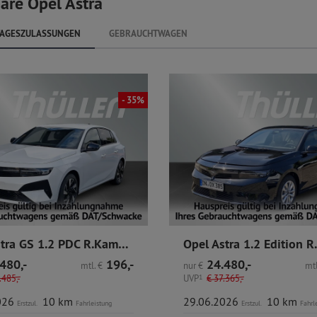
are Opel Astra
AGESZULASSUNGEN
GEBRAUCHTWAGEN
- 35%
Opel Astra GS 1.2 PDC R.Kamera Sitzheizung CarPlay
480,-
196,-
24.480,-
mtl.
€
nur
€
mtl
485,-
UVP
1
€
37.365,-
026
10 km
29.06.2026
10 km
Erstzul.
Fahrleistung
Erstzul.
Fahrl