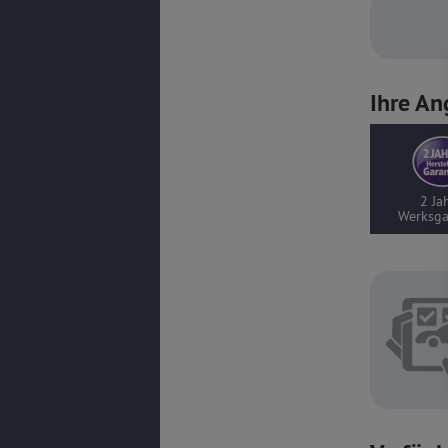
Ihre An
2 Jahre
Gepr
Werksgarantie
Beratungs