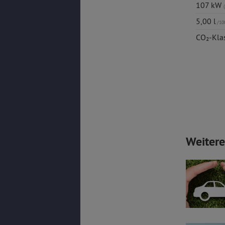
107 kW
5,00 l
/10
CO₂-Kla
Weiter