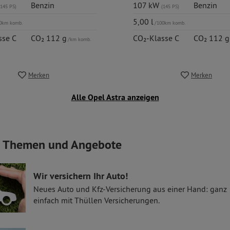
Benzin
107 kW
Benzin
(145 PS)
(145 PS)
5,00 l
0km komb.
/100km komb.
sse C
CO₂ 112 g
CO₂-Klasse C
CO₂ 112 
/km komb.
Merken
Merken
Alle Opel Astra anzeigen
e Themen und Angebote
Wir versichern Ihr Auto!
Neues Auto und Kfz-Versicherung aus einer Hand: ganz
einfach mit Thüllen Versicherungen.