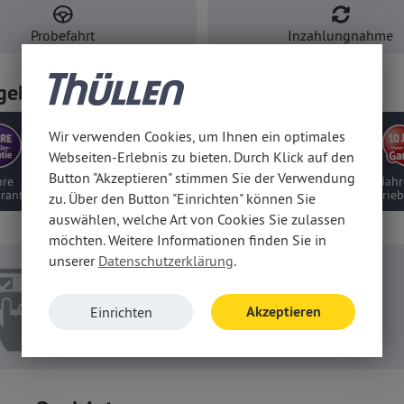
Probefahrt
Inzahlungnahme
gebots-Vorteile
Wir verwenden Cookies, um Ihnen ein optimales
Webseiten-Erlebnis zu bieten. Durch Klick auf den
Button "Akzeptieren" stimmen Sie der Verwendung
üfte
Deutsches Modell,
10 Jahre Motor-/
5 Jahr
qualität
kein EU-Import
Getriebegarantie
Ga
zu. Über den Button "Einrichten" können Sie
auswählen, welche Art von Cookies Sie zulassen
möchten. Weitere Informationen finden Sie in
unserer
Datenschutzerklärung
.
Konfigurieren
Akzeptieren
Einrichten
Konfigurieren Sie Ihr persönliches Fahrzeug