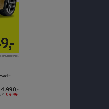
9,-
onderausstattungen.
hwacke.
34.990,-
VP
1
€
39.789,-