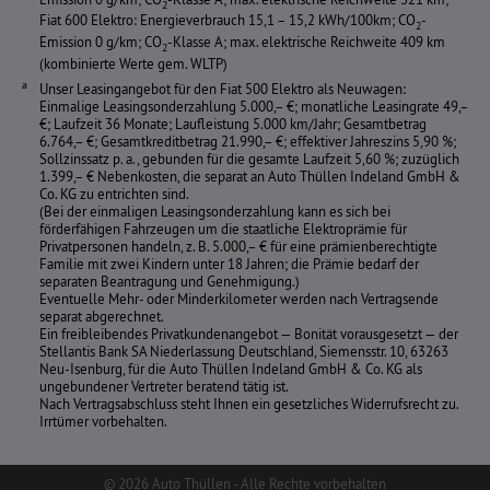
2
Fiat 600 Elektro: Energieverbrauch 15,1 – 15,2 kWh/100km; CO
-
2
Emission 0 g/km; CO
-Klasse A; max. elektrische Reichweite 409 km
2
(kombinierte Werte gem. WLTP)
Unser Leasingangebot für den Fiat 500 Elektro als Neuwagen:
Einmalige Leasingsonderzahlung 5.000,– €; monatliche Leasingrate 49,–
€; Laufzeit 36 Monate; Laufleistung 5.000 km/Jahr; Gesamtbetrag
6.764,– €; Gesamtkreditbetrag 21.990,– €; effektiver Jahreszins 5,90 %;
Sollzinssatz p. a., gebunden für die gesamte Laufzeit 5,60 %; zuzüglich
1.399,– € Nebenkosten, die separat an Auto Thüllen Indeland GmbH &
Co. KG zu entrichten sind.
(Bei der einmaligen Leasingsonderzahlung kann es sich bei
förderfähigen Fahrzeugen um die staatliche Elektroprämie für
Privatpersonen handeln, z. B. 5.000,– € für eine prämienberechtigte
Familie mit zwei Kindern unter 18 Jahren; die Prämie bedarf der
separaten Beantragung und Genehmigung.)
Eventuelle Mehr- oder Minderkilometer werden nach Vertragsende
separat abgerechnet.
Ein freibleibendes Privatkundenangebot — Bonität vorausgesetzt — der
Stellantis Bank SA Niederlassung Deutschland, Siemensstr. 10, 63263
Neu-Isenburg, für die Auto Thüllen Indeland GmbH & Co. KG als
ungebundener Vertreter beratend tätig ist.
Nach Vertragsabschluss steht Ihnen ein gesetzliches Widerrufsrecht zu.
Irrtümer vorbehalten.
© 2026 Auto Thüllen - Alle Rechte vorbehalten