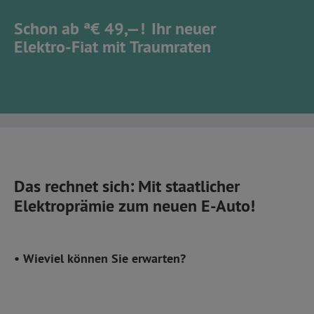
on ab ª€ 49,—!
Ihr neuer
Der
ktro-Fiat
mit Traumraten
im
Das rechnet sich: Mit staatlicher
Elektroprämie zum neuen E-Auto!
• Wieviel können Sie erwarten?