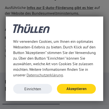
Ausführliche
Infos zur E-Auto-Förderung gibt es hier
auf
der Website des Bundesumweltministeriums.
Also: Wann, wenn nicht jetzt?!
Ob Kleinwagen, Limousine, Kombi, SUV, Van ...
Wir verwenden Cookies, um Ihnen ein optimales
... in unserem Angebot finden Sie in allen Fahrzeugklassen
Webseiten-Erlebnis zu bieten. Durch Klick auf den
Ihren "Stromer" als attraktive Alternative zum
Button "Akzeptieren" stimmen Sie der Verwendung
Verbrennungsmotor!
zu. Über den Button "Einrichten" können Sie
auswählen, welche Art von Cookies Sie zulassen
möchten. Weitere Informationen finden Sie in
unserer
Datenschutzerklärung
.
Unsere Top-Angebote für neue Elektro-
Fiats
Akzeptieren
Einrichten
...NACH IHREM WUNSCH BESTELLBAR