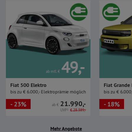
49,-
ab mtl.
€
Fiat 500 Elektro
Fiat Grande 
bis zu € 6.000,- Elektroprämie möglich
bis zu € 6.000
21.990,-
- 23%
- 18%
ab
€
UVP
1
€
28.389,-
Mehr Angebote